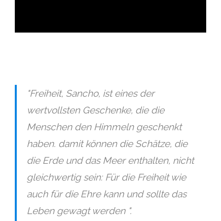
"Freiheit, Sancho, ist eines der
wertvollsten Geschenke, die die
Menschen den Himmeln geschenkt
haben. damit können die Schätze, die
die Erde und das Meer enthalten, nicht
gleichwertig sein: Für die Freiheit wie
auch für die Ehre kann und sollte das
Leben gewagt werden ".