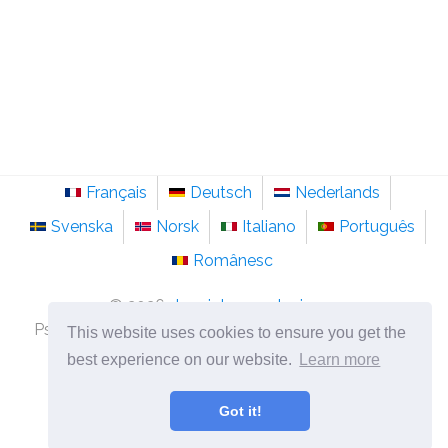
Français
Deutsch
Nederlands
Svenska
Norsk
Italiano
Português
Românesc
©
2026
de.sainte-anastasie.org
Psychologie, Philosophie und Nachdenken über das
This website uses cookies to ensure you get the
Leben.
best experience on our website.
Learn more
Got it!