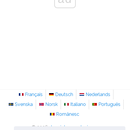
Français
Deutsch
Nederlands
Svenska
Norsk
Italiano
Português
Românesc
©
2026
de.sainte-anastasie.org