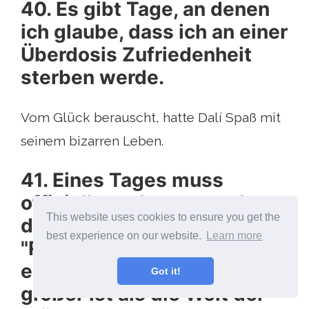
40. Es gibt Tage, an denen
ich glaube, dass ich an einer
Überdosis Zufriedenheit
sterben werde.
Vom Glück berauscht, hatte Dalí Spaß mit
seinem bizarren Leben.
41. Eines Tages muss
offiziell anerkannt werden,
This website uses cookies to ensure you get the
dass das, was wir als
best experience on our website.
Learn more
"Realität" getauft haben,
eine Illusion ist, die noch
Got it!
größer ist als die Welt der