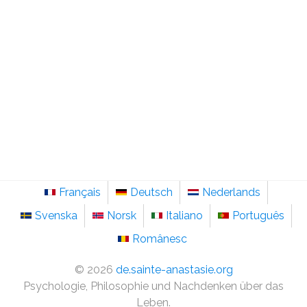
Français
Deutsch
Nederlands
Svenska
Norsk
Italiano
Português
Românesc
©
2026
de.sainte-anastasie.org
Psychologie, Philosophie und Nachdenken über das
Leben.