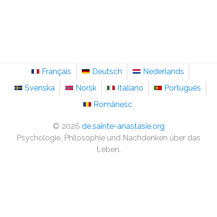
Français
Deutsch
Nederlands
Svenska
Norsk
Italiano
Português
Românesc
©
2026
de.sainte-anastasie.org
Psychologie, Philosophie und Nachdenken über das
Leben.