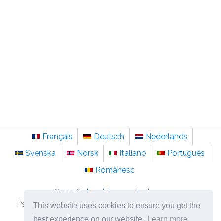
Français
Deutsch
Nederlands
Svenska
Norsk
Italiano
Português
Românesc
©
2026
de.sainte-anastasie.org
Psychologie, Philosophie und Nachdenken über das
This website uses cookies to ensure you get the
Leben.
best experience on our website.
Learn more