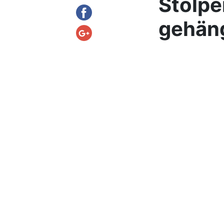
Stolpe
gehäng