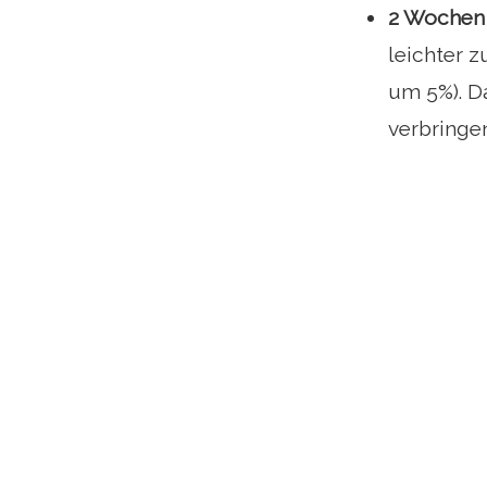
2 Wochen 
leichter z
um 5%). D
verbringen