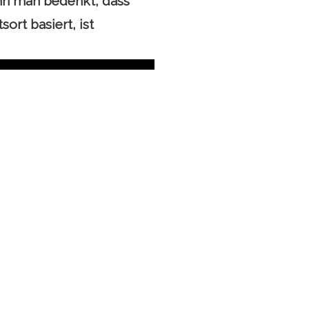
n man bedenkt, dass
ort basiert, ist