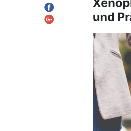
Xenoph
und Pr