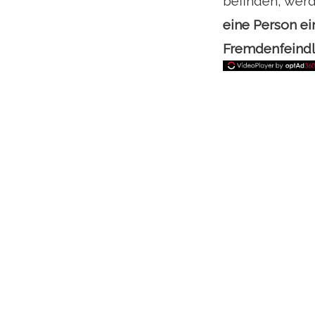
befinden, werd
eine Person ein
Fremdenfeindli