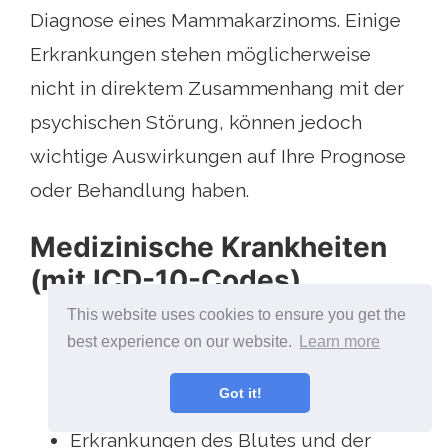
Diagnose eines Mammakarzinoms. Einige
Erkrankungen stehen möglicherweise
nicht in direktem Zusammenhang mit der
psychischen Störung, können jedoch
wichtige Auswirkungen auf Ihre Prognose
oder Behandlung haben.
Medizinische Krankheiten
(mit ICD-10-Codes)
This website uses cookies to ensure you get the
Einige infektiöse und parasitäre
best experience on our website.
Learn more
Krankheiten
Got it!
Neoplasmen
Erkrankungen des Blutes und der