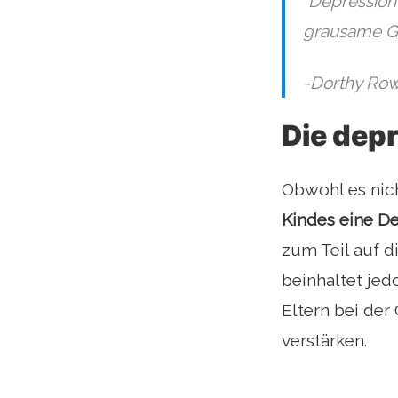
"Depression
grausame Ge
-Dorthy Ro
Die dep
Obwohl es nich
Kindes eine D
zum Teil auf 
beinhaltet jed
Eltern bei der 
verstärken.