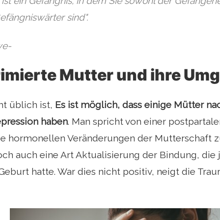
 ist ein Gefängnis, in dem Sie sowohl der Gefangene
fängniswärter sind".
we-
rimierte Mutter und ihre U
t üblich ist,
Es ist möglich, dass einige Mütter na
epression haben
. Man spricht von einer postpartale
die hormonellen Veränderungen der Mutterschaft z
och auch eine Art Aktualisierung der Bindung, die 
Geburt hatte. War dies nicht positiv, neigt die Trau