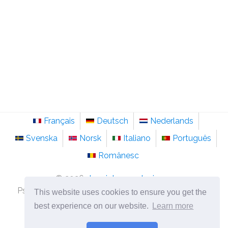
Français
Deutsch
Nederlands
Svenska
Norsk
Italiano
Português
Românesc
©
2026
de.sainte-anastasie.org
Psychologie, Philosophie und Nachdenken über das
This website uses cookies to ensure you get the
Leben.
best experience on our website.
Learn more