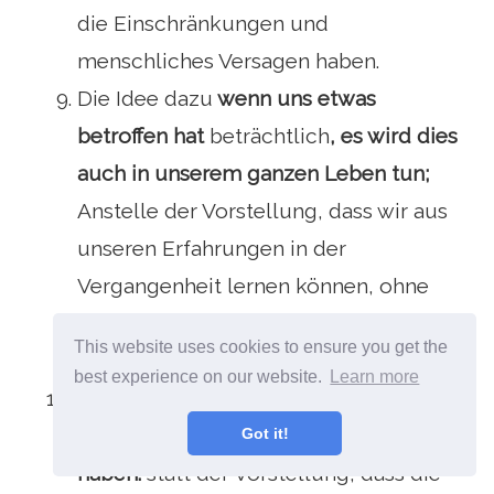
die Einschränkungen und
menschliches Versagen haben.
Die Idee dazu
wenn uns etwas
betroffen hat
beträchtlich
, es wird dies
auch in unserem ganzen Leben tun;
Anstelle der Vorstellung, dass wir aus
unseren Erfahrungen in der
Vergangenheit lernen können, ohne
extrem gebunden oder besorgt zu
This website uses cookies to ensure you get the
sein.
best experience on our website.
Learn more
Die Idee dazu
Wir müssen genaue und
perfekte Kontrolle über die Dinge
Got it!
haben.
statt der Vorstellung, dass die