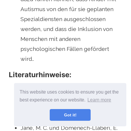
Autismus von den für sie geplanten
Spezialdiensten ausgeschlossen
werden, und dass die Inklusion von
Menschen mit anderen
psychologischen Fällen gefördert
wird..
Literaturhinweise:
Autism-Europe International
This website uses cookies to ensure you get the
best experience on our website.
Learn more
Association (2000): Beschreibung von
Autismus.
Got it!
Jané, M. C. und Doménech-Llaberi, E.