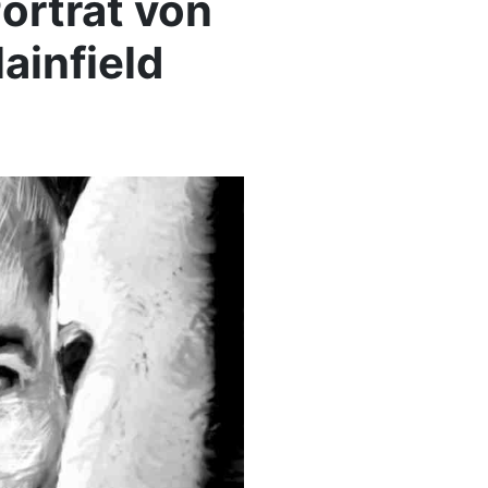
orträt von
ainfield