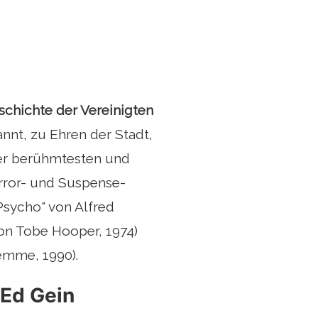
schichte der Vereinigten
annt, zu Ehren der Stadt,
 der berühmtesten und
orror- und Suspense-
Psycho" von Alfred
von Tobe Hooper, 1974)
emme, 1990).
 Ed Gein