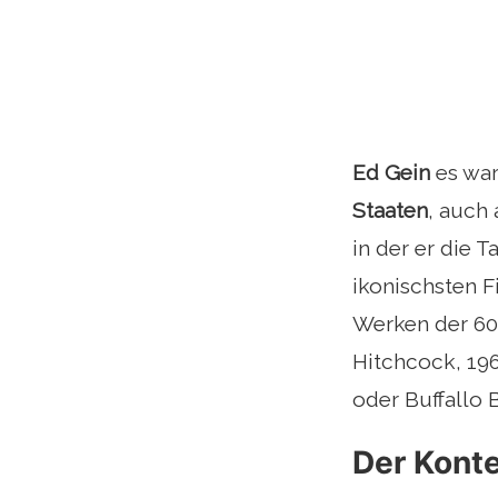
Ed Gein
es war
Staaten
, auch 
in der er die 
ikonischsten F
Werken der 60e
Hitchcock, 196
oder Buffallo 
Der Konte