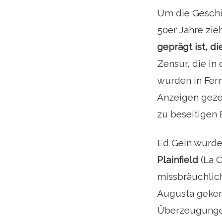
Um die Geschic
50er Jahre zie
geprägt ist, d
Zensur, die in
wurden in Fer
Anzeigen gezei
zu beseitigen 
Ed Gein wurde
Plainfield
(La C
missbräuchlich
Augusta gekenn
Überzeugungen