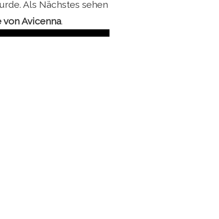
rde. Als Nächstes sehen
e von Avicenna
.