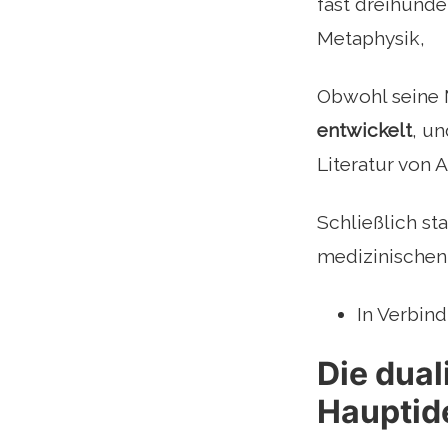
fast dreihunde
Metaphysik,
Obwohl seine 
entwickelt
, un
Literatur von 
Schließlich st
medizinischen 
In Verbind
Die dual
Hauptid