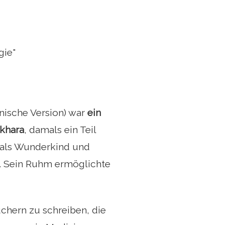
gie"
inische Version) war
ein
ukhara
, damals ein Teil
h als Wunderkind und
t. Sein Ruhm ermöglichte
üchern zu schreiben, die