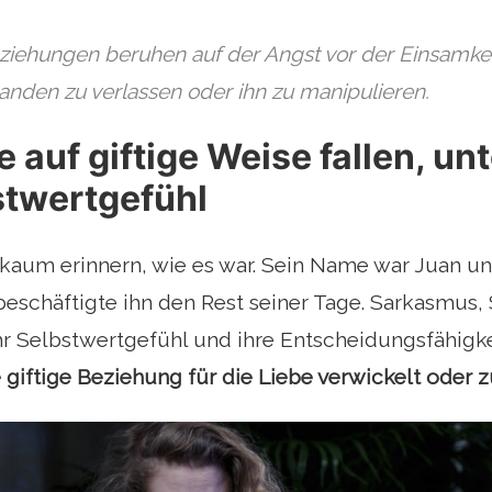
ziehungen beruhen auf der Angst vor der Einsamkei
anden zu verlassen oder ihn zu manipulieren.
 auf giftige Weise fallen, un
stwertgefühl
kaum erinnern, wie es war. Sein Name war Juan und 
beschäftigte ihn den Rest seiner Tage. Sarkasmus,
r Selbstwertgefühl und ihre Entscheidungsfähigkei
 giftige Beziehung für die Liebe verwickelt oder 