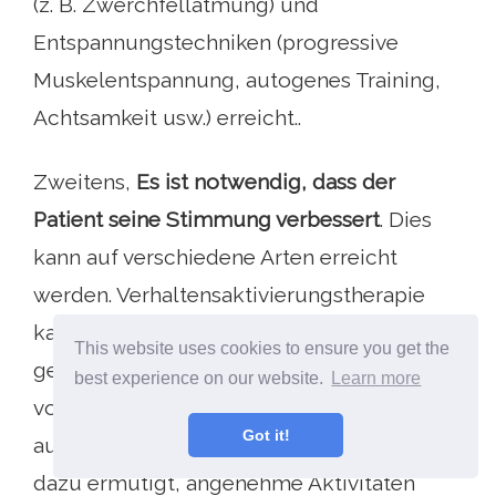
(z. B. Zwerchfellatmung) und
Entspannungstechniken (progressive
Muskelentspannung, autogenes Training,
Achtsamkeit usw.) erreicht..
Zweitens,
Es ist notwendig, dass der
Patient seine Stimmung verbessert
. Dies
kann auf verschiedene Arten erreicht
werden. Verhaltensaktivierungstherapie
kann in dieser Hinsicht sehr effektiv sein. Es
This website uses cookies to ensure you get the
geht darum, dass der Patient sein
best experience on our website.
Learn more
vorheriges Aktivitätsniveau wieder
Got it!
aufnimmt. Um dies zu tun, werden Sie
dazu ermutigt, angenehme Aktivitäten