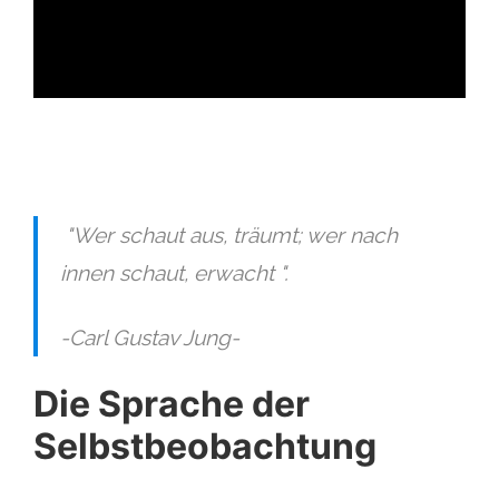
ad
"Wer schaut aus, träumt; wer nach
innen schaut, erwacht ".
-Carl Gustav Jung-
Die Sprache der
Selbstbeobachtung