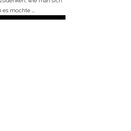
zudenken, wie man sich
 es mochte ...