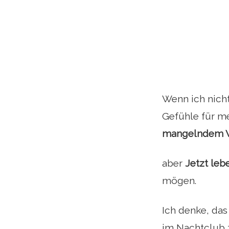
Wenn ich nicht
Gefühle für m
mangelndem Ver
aber
Jetzt leb
mögen.
Ich denke, das
im Nachtclub z