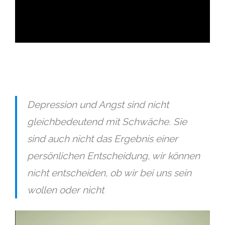
ad
Depression und Angst sind nicht
gleichbedeutend mit Schwäche. Sie
sind auch nicht das Ergebnis einer
persönlichen Entscheidung, wir können
nicht entscheiden, ob wir bei uns sein
wollen oder nicht