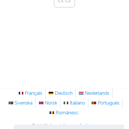
Français
Deutsch
Nederlands
Svenska
Norsk
Italiano
Português
Românesc
©
2026
de.sainte-anastasie.org