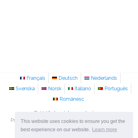
Français
Deutsch
Nederlands
Svenska
Norsk
Italiano
Português
Românesc
©
2026
de.sainte-anastasie.org
Psychologie, Philosophie und Nachdenken über das
This website uses cookies to ensure you get the
Leben.
best experience on our website.
Learn more