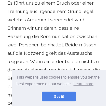
Es führt uns zu einem Bruch oder einer
Trennung aus irgendeinem Grund, egal
welches Argument verwendet wird.
Erinnern wir uns daran, dass eine
Beziehung die Kommunikation zwischen
zwei Personen beinhaltet. Beide müssen
auf die Notwendigkeit des Austauschs
reagieren. Wenn einer der beiden nicht zu
diesem Austausch motiviert ist, macht die
This website uses cookies to ensure you get the
Beziehung keinen Sinn mehr, keine
best experience on our website.
Learn more
Zukunft mehr. Wenn einer von Ihnen nicht
mehr zusammen sein möchte, ist es
Got it!
besser, die Reise separat fortzusetzen. Sagt