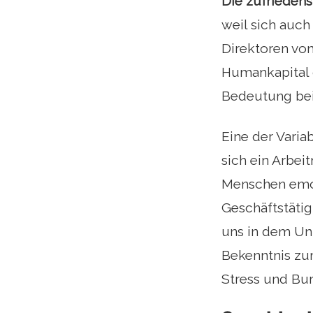
Die zufriedens
weil sich auch
Direktoren vo
Humankapital 
Bedeutung be
Eine der Variab
sich ein Arbei
Menschen emot
Geschäftstätig
uns in dem Unt
Bekenntnis zu
Stress und Bur