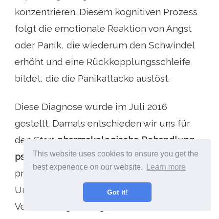
konzentrieren. Diesem kognitiven Prozess
folgt die emotionale Reaktion von Angst
oder Panik, die wiederum den Schwindel
erhöht und eine Rückkopplungsschleife
bildet, die die Panikattacke auslöst.
Diese Diagnose wurde im Juli 2016
gestellt. Damals entschieden wir uns für
den Start
pharmakologische Behandlung
,
This website uses cookies to ensure you get the
psychologische Behandlung
Basierend auf
best experience on our website.
Learn more
progressiver Exposition und kognitiver
Umstrukturierung planen wir eine
Got it!
Veränderung der täglichen Gewohnheiten.