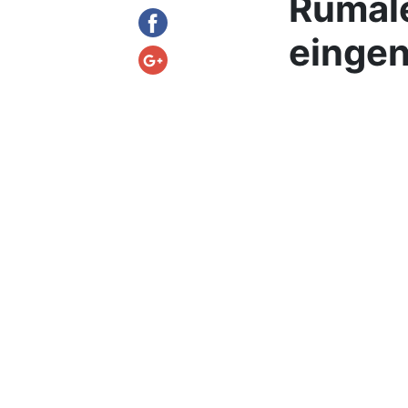
Rumale
einge