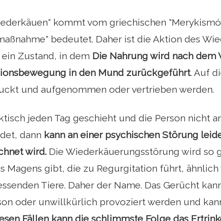
Wiederkäuen" kommt vom griechischen "Merykismós
aßnahme" bedeutet. Daher ist die Aktion des Wi
ein Zustand, in dem
Die Nahrung wird nach dem 
sionsbewegung in den Mund zurückgeführt
. Auf 
luckt und aufgenommen oder vertrieben werden.
ktisch jeden Tag geschieht und die Person nicht 
idet, dann
kann an einer psychischen Störung leide
chnet wird.
Die Wiederkäuerungsstörung wird so ge
s Magens gibt, die zu Regurgitation führt, ähnlic
essenden Tiere. Daher der Name. Das Gerücht kann 
son oder unwillkürlich provoziert werden und kan
iesen Fällen kann die schlimmste Folge das Ertrink