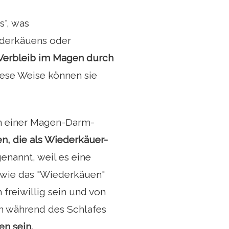
", was
ederkäuens oder
Verbleib im Magen durch
diese Weise können sie
an einer Magen-Darm-
n, die als Wiederkäuer-
nannt, weil es eine
h wie das "Wiederkäuen"
freiwillig sein und von
n während des Schlafes
en sein.