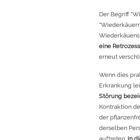
Der Begriff "
"Wiederkäuerm
Wiederkäuens 
eine Retrozes
erneut versch
Wenn dies pra
Erkrankung le
Störung bezei
Kontraktion de
der pflanzenfr
derselben Per
auftreten.
In d